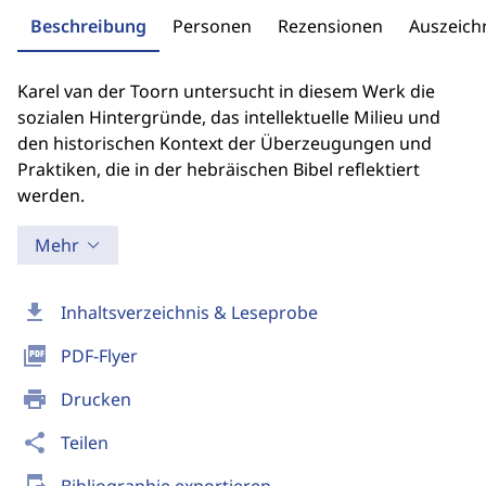
Beschreibung
Personen
Rezensionen
Auszeic
Karel van der Toorn untersucht in diesem Werk die
sozialen Hintergründe, das intellektuelle Milieu und
den historischen Kontext der Überzeugungen und
Praktiken, die in der hebräischen Bibel reflektiert
werden.
Mehr
download
Inhaltsverzeichnis & Leseprobe
picture_as_pdf
PDF-Flyer
print
Drucken
share
Teilen