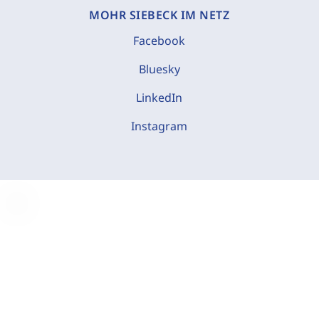
MOHR SIEBECK IM NETZ
Facebook
Bluesky
LinkedIn
Instagram
C
o
o
k
i