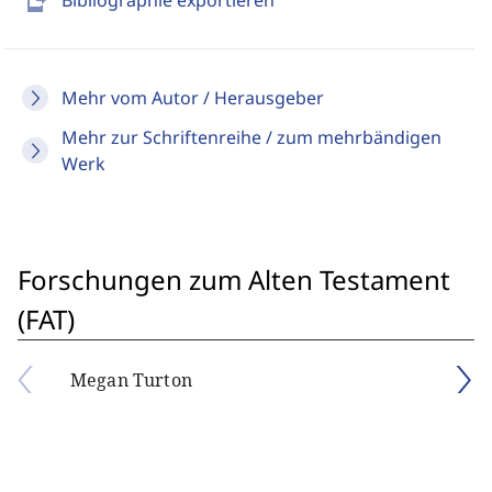
send_to_mobile
Bibliographie exportieren
Mehr vom Autor / Herausgeber
Mehr zur Schriftenreihe / zum mehrbändigen
Werk
Forschungen zum Alten Testament
(FAT)
Megan Turton