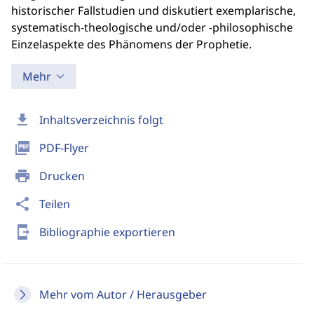
historischer Fallstudien und diskutiert exemplarische,
systematisch-theologische und/oder -philosophische
Einzelaspekte des Phänomens der Prophetie.
Mehr
download
Inhaltsverzeichnis folgt
picture_as_pdf
PDF-Flyer
print
Drucken
share
Teilen
send_to_mobile
Bibliographie exportieren
Mehr vom Autor / Herausgeber