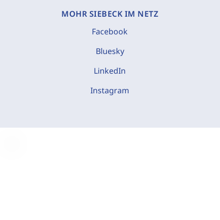
MOHR SIEBECK IM NETZ
Facebook
Bluesky
LinkedIn
Instagram
C
o
o
k
i