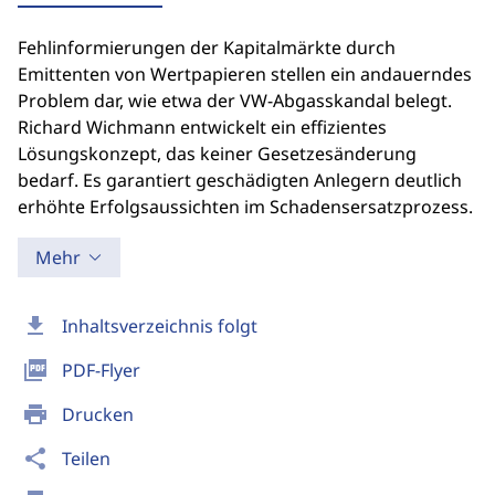
Fehlinformierungen der Kapitalmärkte durch
Emittenten von Wertpapieren stellen ein andauerndes
Problem dar, wie etwa der VW-Abgasskandal belegt.
Richard Wichmann entwickelt ein effizientes
Lösungskonzept, das keiner Gesetzesänderung
bedarf. Es garantiert geschädigten Anlegern deutlich
erhöhte Erfolgsaussichten im Schadensersatzprozess.
Mehr
download
Inhaltsverzeichnis folgt
picture_as_pdf
PDF-Flyer
print
Drucken
share
Teilen