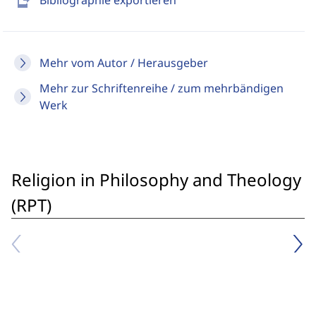
send_to_mobile
Bibliographie exportieren
Mehr vom Autor / Herausgeber
Mehr zur Schriftenreihe / zum mehrbändigen
Werk
Religion in Philosophy and Theology
(RPT)