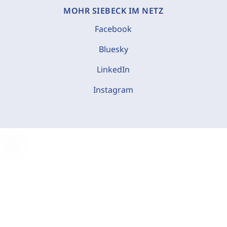
MOHR SIEBECK IM NETZ
Facebook
Bluesky
LinkedIn
Instagram
C
o
o
k
i