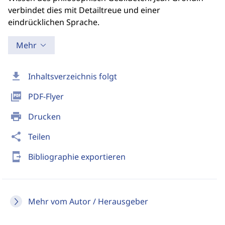
verbindet dies mit Detailtreue und einer
eindrücklichen Sprache.
Mehr
download
Inhaltsverzeichnis folgt
picture_as_pdf
PDF-Flyer
print
Drucken
share
Teilen
send_to_mobile
Bibliographie exportieren
Mehr vom Autor / Herausgeber