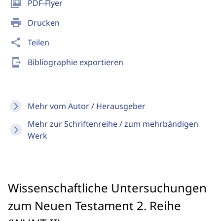
picture_as_pdf
PDF-Flyer
print
Drucken
share
Teilen
send_to_mobile
Bibliographie exportieren
Mehr vom Autor / Herausgeber
Mehr zur Schriftenreihe / zum mehrbändigen
Werk
Wissenschaftliche Untersuchungen
zum Neuen Testament 2. Reihe