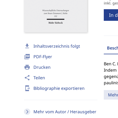
inkl. ge
In 
download
Inhaltsverzeichnis folgt
Besc
picture_as_pdf
PDF-Flyer
Ben C.
print
Drucken
Indem e
gegenüb
share
Teilen
paulin
send_to_mobile
Bibliographie exportieren
Meh
Mehr vom Autor / Herausgeber