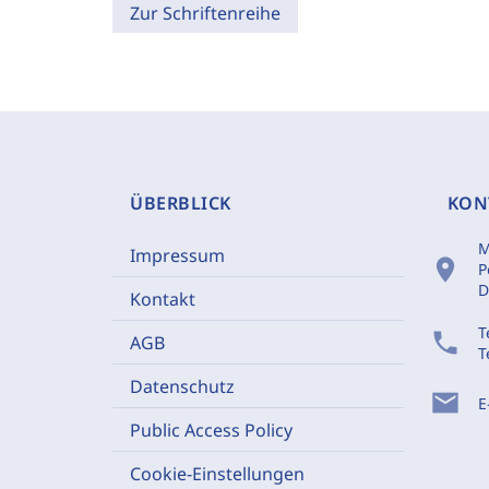
Zur Schriftenreihe
ÜBERBLICK
KON
M
Impressum
location_on
P
D
Kontakt
T
phone
AGB
T
Datenschutz
mail
E
Public Access Policy
Cookie-Einstellungen