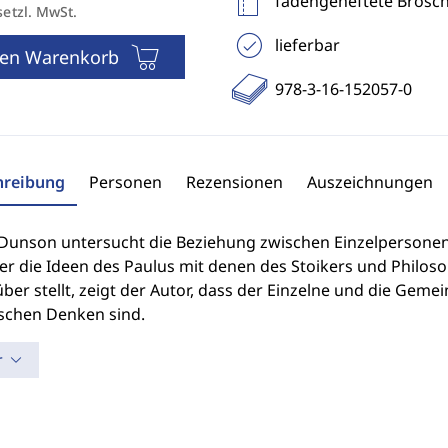
fadengeheftete Brosc
setzl. MwSt.
lieferbar
den Warenkorb
978-3-16-152057-0
hreibung
Personen
Rezensionen
Auszeichnungen
 Dunson untersucht die Beziehung zwischen Einzelpersonen
r die Ideen des Paulus mit denen des Stoikers und Philoso
er stellt, zeigt der Autor, dass der Einzelne und die Geme
ischen Denken sind.
r