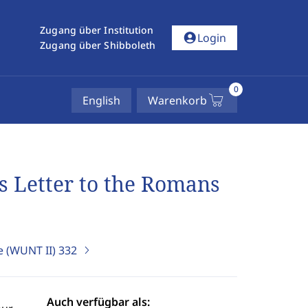
Zugang über Institution
account_circle
Login
Zugang über Shibboleth
0
English
Warenkorb
s Letter to the Romans
e (WUNT II)
332
Auch verfügbar als: