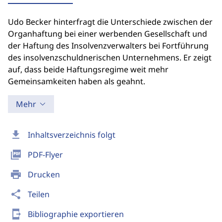
Udo Becker hinterfragt die Unterschiede zwischen der
Organhaftung bei einer werbenden Gesellschaft und
der Haftung des Insolvenzverwalters bei Fortführung
des insolvenzschuldnerischen Unternehmens. Er zeigt
auf, dass beide Haftungsregime weit mehr
Gemeinsamkeiten haben als geahnt.
Mehr
download
Inhaltsverzeichnis folgt
picture_as_pdf
PDF-Flyer
print
Drucken
share
Teilen
send_to_mobile
Bibliographie exportieren