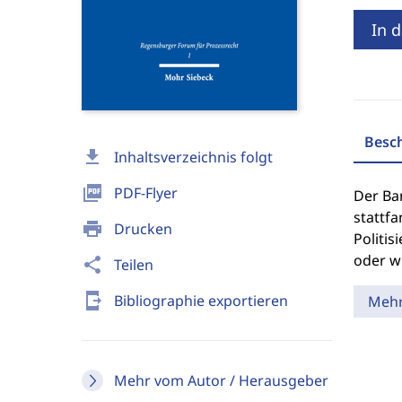
In 
Besc
download
Inhaltsverzeichnis folgt
picture_as_pdf
PDF-Flyer
Der Ba
stattfa
print
Drucken
Politis
oder w
share
Teilen
send_to_mobile
Bibliographie exportieren
Meh
Mehr vom Autor / Herausgeber