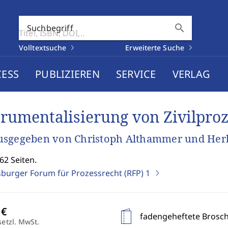
search
Suchbegriff
Volltextsuche
Erweiterte Suche
CESS
PUBLIZIEREN
SERVICE
VERLAG
trumentalisierung von Zivilpro
usgegeben von Christoph Althammer und Herb
62 Seiten.
burger Forum für Prozessrecht (RFP)
1
fadengeheftete Brosc
setzl. MwSt.