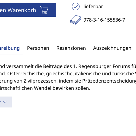
lieferbar
den Warenkorb
978-3-16-155536-7
hreibung
Personen
Rezensionen
Auszeichnungen
nd versammelt die Beiträge des 1. Regensburger Forums fü
nd. Österreichische, griechische, italienische und türkisch
ierung von Zivilprozessen, indem sie Präzedenzentscheidung
irtschaftlichen Wandel bewirken sollen.
r