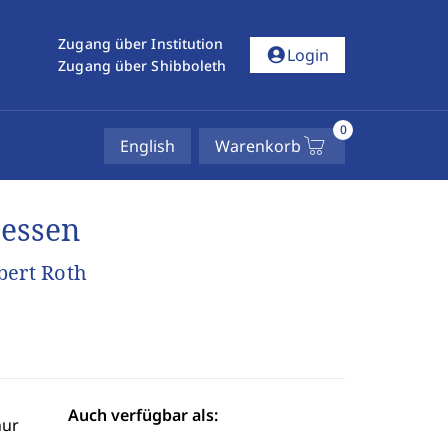
Zugang über Institution
account_circle
Login
Zugang über Shibboleth
0
English
Warenkorb
zessen
ert Roth
Auch verfügbar als:
hur