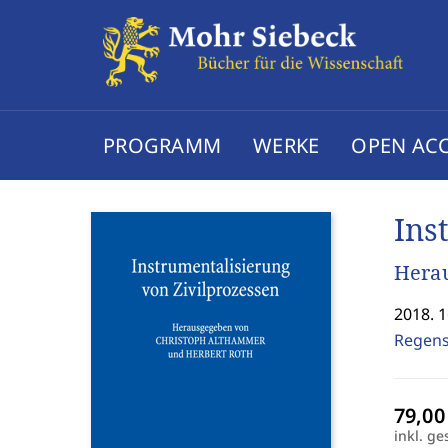
PROGRAMM
WERKE
OPEN AC
Ins
Hera
2018. 1
Regens
inkl. ge