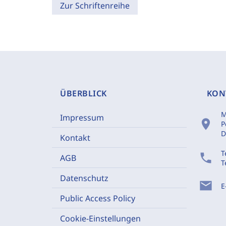
Zur Schriftenreihe
ÜBERBLICK
KON
M
Impressum
location_on
P
D
Kontakt
T
phone
AGB
T
Datenschutz
mail
E
Public Access Policy
Cookie-Einstellungen