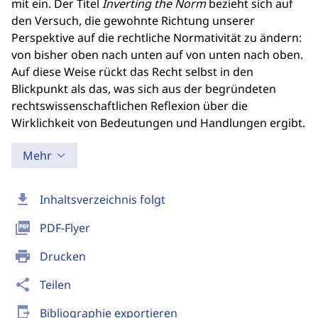
mit ein. Der Titel
Inverting the Norm
bezieht sich auf
den Versuch, die gewohnte Richtung unserer
Perspektive auf die rechtliche Normativität zu ändern:
von bisher oben nach unten auf von unten nach oben.
Auf diese Weise rückt das Recht selbst in den
Blickpunkt als das, was sich aus der begründeten
rechtswissenschaftlichen Reflexion über die
Wirklichkeit von Bedeutungen und Handlungen ergibt.
Mehr
download
Inhaltsverzeichnis folgt
picture_as_pdf
PDF-Flyer
print
Drucken
share
Teilen
send_to_mobile
Bibliographie exportieren