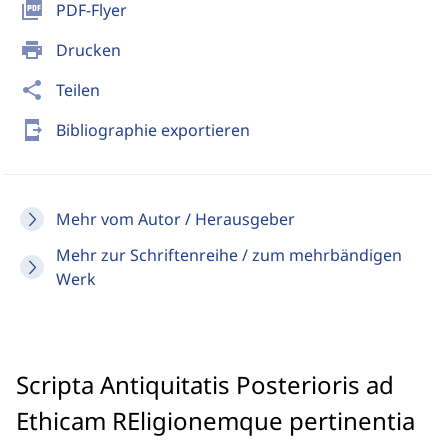
picture_as_pdf
PDF-Flyer
print
Drucken
share
Teilen
send_to_mobile
Bibliographie exportieren
Mehr vom Autor / Herausgeber
Mehr zur Schriftenreihe / zum mehrbändigen
Werk
Scripta Antiquitatis Posterioris ad
Ethicam REligionemque pertinentia