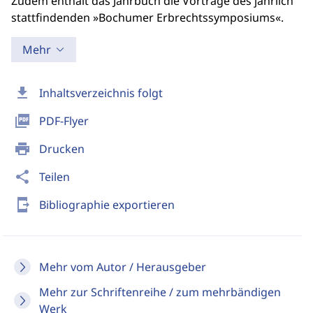
Zudem enthält das Jahrbuch die Vorträge des jährlich
stattfindenden »Bochumer Erbrechtssymposiums«.
Mehr
download
Inhaltsverzeichnis folgt
picture_as_pdf
PDF-Flyer
print
Drucken
share
Teilen
send_to_mobile
Bibliographie exportieren
Mehr vom Autor / Herausgeber
Mehr zur Schriftenreihe / zum mehrbändigen
Werk