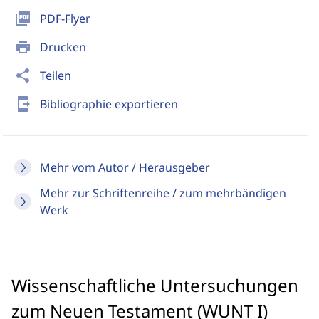
picture_as_pdf
PDF-Flyer
print
Drucken
share
Teilen
send_to_mobile
Bibliographie exportieren
Mehr vom Autor / Herausgeber
Mehr zur Schriftenreihe / zum mehrbändigen
Werk
Wissenschaftliche Untersuchungen
zum Neuen Testament (WUNT I)