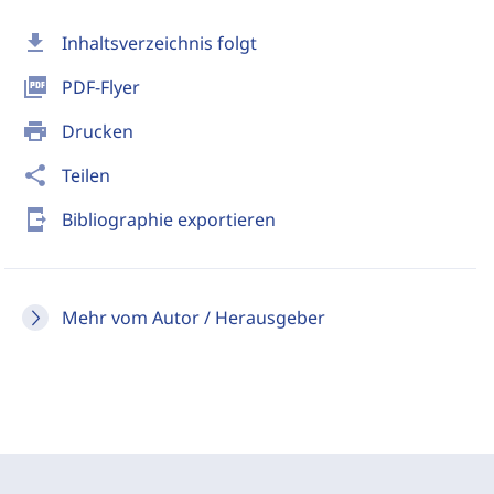
download
Inhaltsverzeichnis folgt
picture_as_pdf
PDF-Flyer
print
Drucken
share
Teilen
send_to_mobile
Bibliographie exportieren
Mehr vom Autor / Herausgeber