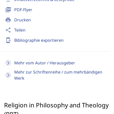
picture_as_pdf
PDF-Flyer
print
Drucken
share
Teilen
send_to_mobile
Bibliographie exportieren
Mehr vom Autor / Herausgeber
Mehr zur Schriftenreihe / zum mehrbändigen
Werk
Religion in Philosophy and Theology