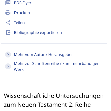
picture_as_pdf
PDF-Flyer
print
Drucken
share
Teilen
send_to_mobile
Bibliographie exportieren
Mehr vom Autor / Herausgeber
Mehr zur Schriftenreihe / zum mehrbändigen
Werk
Wissenschaftliche Untersuchungen
zum Neuen Testament 2. Reihe