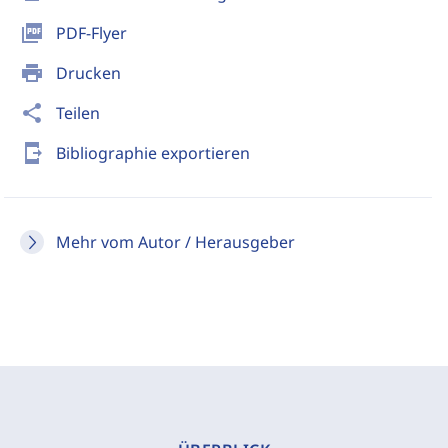
picture_as_pdf
PDF-Flyer
print
Drucken
share
Teilen
send_to_mobile
Bibliographie exportieren
Mehr vom Autor / Herausgeber