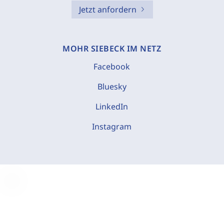
Jetzt anfordern
MOHR SIEBECK IM NETZ
Facebook
Bluesky
LinkedIn
Instagram
C
o
o