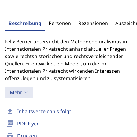
Beschreibung
Personen
Rezensionen
Auszeic
Felix Berner untersucht den Methodenpluralismus im
Internationalen Privatrecht anhand aktueller Fragen
sowie rechtshistorischer und rechtsvergleichender
Quellen. Er entwickelt ein Modell, um die im
Internationalen Privatrecht wirkenden Interessen
offenzulegen und zu systematisieren.
Mehr
download
Inhaltsverzeichnis folgt
picture_as_pdf
PDF-Flyer
print
Drucken