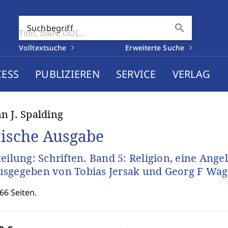
search
Suchbegriff
Volltextsuche
Erweiterte Suche
CESS
PUBLIZIEREN
SERVICE
VERLAG
n J. Spalding
tische Ausgabe
teilung: Schriften. Band 5: Religion, eine An
sgegeben von Tobias Jersak und Georg F Wa
66 Seiten.