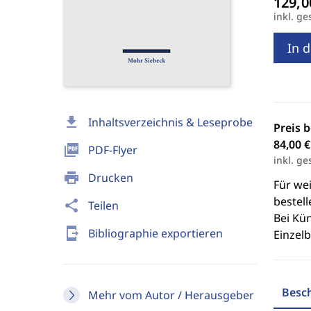
inkl. ge
In 
download
Inhaltsverzeichnis & Leseprobe
Preis 
84,00 €
picture_as_pdf
PDF-Flyer
inkl. ge
print
Drucken
Für we
bestell
share
Teilen
Bei Kü
send_to_mobile
Bibliographie exportieren
Einzel
Besc
Mehr vom Autor / Herausgeber