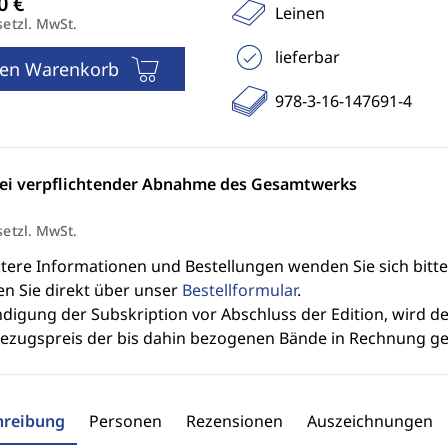
Leinen
setzl. MwSt.
lieferbar
den Warenkorb
978-3-16-147691-4
bei verpflichtender Abnahme des Gesamtwerks
setzl. MwSt.
itere Informationen und Bestellungen wenden Sie sich bitt
en Sie direkt über unser
Bestellformular
.
ndigung der Subskription vor Abschluss der Edition, wird 
bezugspreis der bis dahin bezogenen Bände in Rechnung ges
hreibung
Personen
Rezensionen
Auszeichnungen