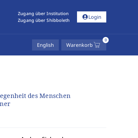
Zugang über Institution
account_circle
Login
Zugang über Shibboleth
0
English
Warenkorb
gelegenheit des Menschen
gner