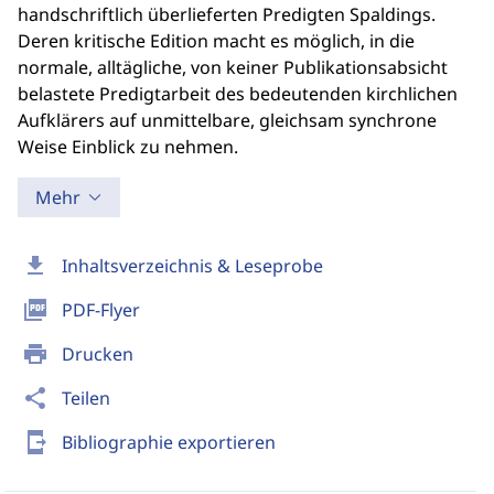
handschriftlich überlieferten Predigten Spaldings.
Deren kritische Edition macht es möglich, in die
normale, alltägliche, von keiner Publikationsabsicht
belastete Predigtarbeit des bedeutenden kirchlichen
Aufklärers auf unmittelbare, gleichsam synchrone
Weise Einblick zu nehmen.
Mehr
download
Inhaltsverzeichnis & Leseprobe
picture_as_pdf
PDF-Flyer
print
Drucken
share
Teilen
send_to_mobile
Bibliographie exportieren