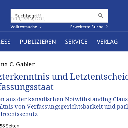
search
Suchbegriff
Volltextsuche
Erweiterte Suche
CESS
PUBLIZIEREN
SERVICE
VERLAG
na C. Gabler
zterkenntnis und Letztentschei
fassungsstaat
n aus der kanadischen Notwithstanding Clause
ltnis von Verfassungsgerichtsbarkeit und pa
drechtsschutz
58 Seiten.