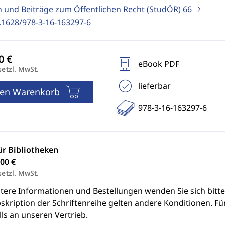
n und Beiträge zum Öffentlichen Recht (StudÖR)
66
.1628/978-3-16-163297-6
eBook PDF
setzl. MwSt.
lieferbar
den Warenkorb
978-3-16-163297-6
ür Bibliotheken
00 €
setzl. MwSt.
itere Informationen und Bestellungen wenden Sie sich bitt
skription der Schriftenreihe gelten andere Konditionen. Fü
ls an unseren Vertrieb.