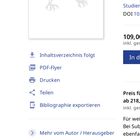
Studie
DOI
10
inkl. ge
download
Inhaltsverzeichnis folgt
In 
picture_as_pdf
PDF-Flyer
print
Drucken
share
Teilen
Preis f
ab 218,
send_to_mobile
Bibliographie exportieren
inkl. ge
Für we
Bei Sub
Mehr vom Autor / Herausgeber
ebenfal