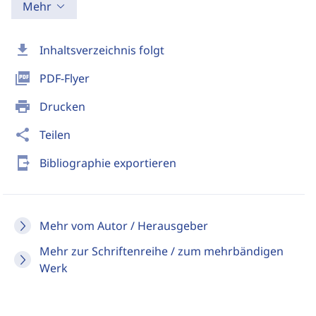
Mehr
download
Inhaltsverzeichnis folgt
picture_as_pdf
PDF-Flyer
print
Drucken
share
Teilen
send_to_mobile
Bibliographie exportieren
Mehr vom Autor / Herausgeber
Mehr zur Schriftenreihe / zum mehrbändigen
Werk