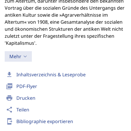
zum Altertum, darunter insbesondere den bekannten
Vortrag über die sozialen Gründe des Untergangs der
antiken Kultur sowie die »Agrarverhältnisse im
Altertum« von 1908, eine Gesamtanalyse der sozialen
und ökonomischen Strukturen der antiken Welt nicht
zuletzt unter der Fragestellung ihres spezifischen
'Kapitalismus'.
Mehr
download
Inhaltsverzeichnis & Leseprobe
picture_as_pdf
PDF-Flyer
print
Drucken
share
Teilen
send_to_mobile
Bibliographie exportieren