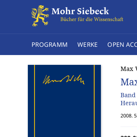
PROGRAMM
WERKE
OPEN AC
Max 
Max
Band 
Herau
2008. 5