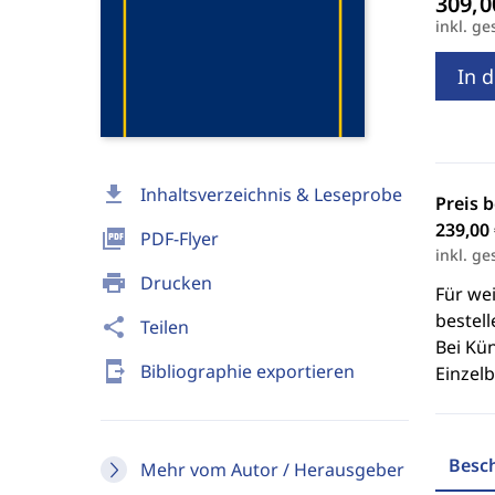
inkl. ge
In 
download
Inhaltsverzeichnis & Leseprobe
Preis 
239,00 
picture_as_pdf
PDF-Flyer
inkl. ge
print
Drucken
Für we
bestell
share
Teilen
Bei Kü
send_to_mobile
Bibliographie exportieren
Einzel
Besc
Mehr vom Autor / Herausgeber