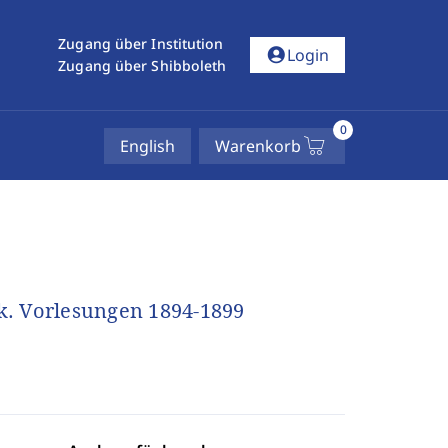
Zugang über Institution
account_circle
Login
Zugang über Shibboleth
0
English
Warenkorb
ik. Vorlesungen 1894-1899