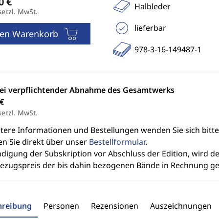
Halbleder
setzl. MwSt.
lieferbar
den Warenkorb
978-3-16-149487-1
bei verpflichtender Abnahme des Gesamtwerks
€
setzl. MwSt.
itere Informationen und Bestellungen wenden Sie sich bitt
en Sie direkt über unser
Bestellformular
.
ndigung der Subskription vor Abschluss der Edition, wird 
bezugspreis der bis dahin bezogenen Bände in Rechnung ges
hreibung
Personen
Rezensionen
Auszeichnungen