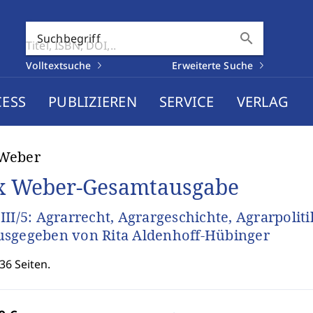
search
Suchbegriff
Volltextsuche
Erweiterte Suche
CESS
PUBLIZIEREN
SERVICE
VERLAG
Weber
 Weber-Gesamtausgabe
III/5: Agrarrecht, Agrargeschichte, Agrarpolit
sgegeben von Rita Aldenhoff-Hübinger
36 Seiten.