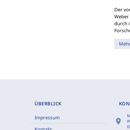
Der vo
Weber 
durch i
Forsch
Meh
ÜBERBLICK
KON
M
Impressum
location_on
P
D
Kontakt