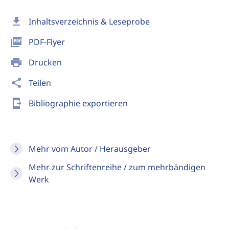
download
Inhaltsverzeichnis & Leseprobe
picture_as_pdf
PDF-Flyer
print
Drucken
share
Teilen
send_to_mobile
Bibliographie exportieren
Mehr vom Autor / Herausgeber
Mehr zur Schriftenreihe / zum mehrbändigen
Werk