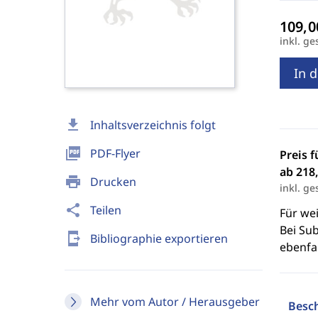
inkl. ge
In 
download
Inhaltsverzeichnis folgt
picture_as_pdf
PDF-Flyer
Preis f
ab 218,
print
Drucken
inkl. ge
share
Teilen
Für we
Bei Sub
send_to_mobile
Bibliographie exportieren
ebenfal
Mehr vom Autor / Herausgeber
Besc