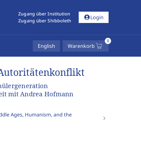
Zugang über Institution
account_circle
Login
Zugang über Shibboleth
0
English
Warenkorb
Autoritätenkonflikt
hülergeneration
eit mit Andrea Hofmann
iddle Ages, Humanism, and the