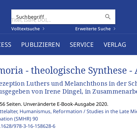
search
Suchbegriff
Volltextsuche
Erweiterte Suche
CESS
PUBLIZIEREN
SERVICE
VERLAG
oria - theologische Synthese - 
ezeption Luthers und Melanchthons in der Sc
sgegeben von Irene Dingel, in Zusammenarb
156 Seiten. Unveränderte E-Book-Ausgabe 2020.
ttelalter, Humanismus, Reformation / Studies in the Late M
ation (SMHR)
90
.1628/978-3-16-158628-6