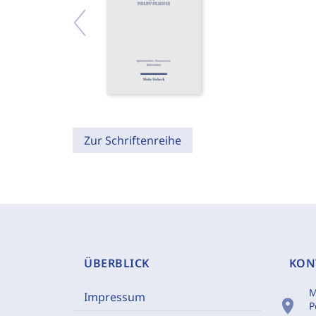
Zur Schriftenreihe
ÜBERBLICK
KON
M
Impressum
location_on
P