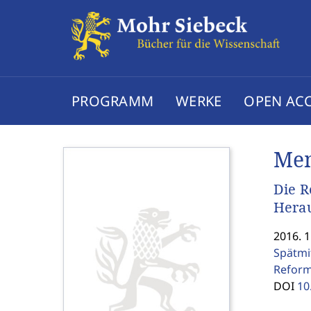
PROGRAMM
WERKE
OPEN AC
Mem
Die R
Herau
2016. 
Spätmi
Reform
DOI
10