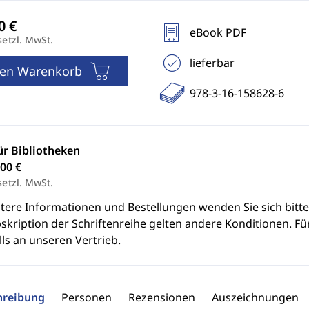
eBook PDF
setzl. MwSt.
lieferbar
den Warenkorb
978-3-16-158628-6
ür Bibliotheken
00 €
setzl. MwSt.
itere Informationen und Bestellungen wenden Sie sich bitt
skription der Schriftenreihe gelten andere Konditionen. Fü
ls an unseren Vertrieb.
hreibung
Personen
Rezensionen
Auszeichnungen