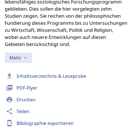
lebensfähiges soziologisches Forschungsprogramm
geblieben. Dies sollen die hier vorgelegten zehn
Studien zeigen. Sie reichen von der philosophischen
Fundierung dieses Programms bis zu Untersuchungen
zu Wirtschaft, Wissenschaft, Politik und Religion,
wobei auch neuere Entwicklungen auf diesen
Gebieten berücksichtigt sind.
Mehr
download
Inhaltsverzeichnis & Leseprobe
picture_as_pdf
PDF-Flyer
print
Drucken
share
Teilen
send_to_mobile
Bibliographie exportieren