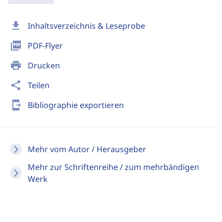
download
Inhaltsverzeichnis & Leseprobe
picture_as_pdf
PDF-Flyer
print
Drucken
share
Teilen
send_to_mobile
Bibliographie exportieren
Mehr vom Autor / Herausgeber
Mehr zur Schriftenreihe / zum mehrbändigen
Werk