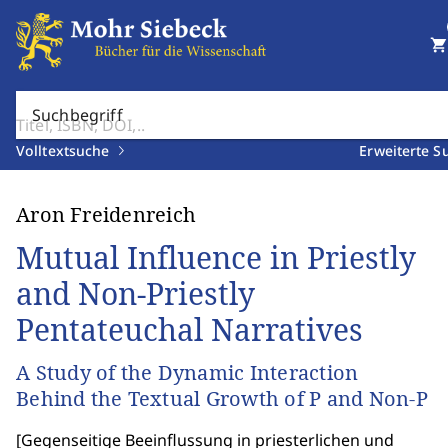
shopping_cart
Suchbegriff
Volltextsuche
Erweiterte S
Aron Freidenreich
Mutual Influence in Priestly
and Non-Priestly
Pentateuchal Narratives
A Study of the Dynamic Interaction
Behind the Textual Growth of P and Non-P
[
Gegenseitige Beeinflussung in priesterlichen und