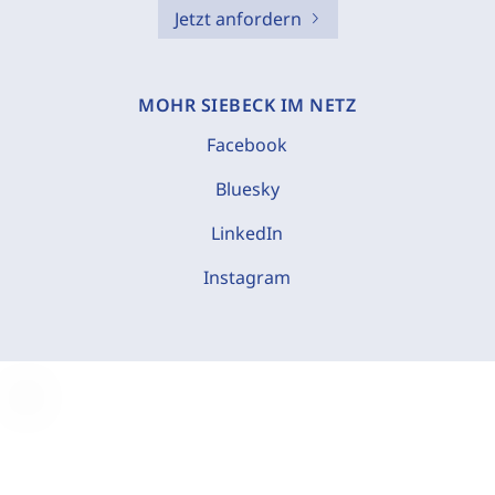
Jetzt anfordern
MOHR SIEBECK IM NETZ
Facebook
Bluesky
LinkedIn
Instagram
C
o
o