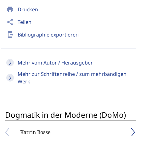
print
Drucken
share
Teilen
send_to_mobile
Bibliographie exportieren
Mehr vom Autor / Herausgeber
Mehr zur Schriftenreihe / zum mehrbändigen
Werk
Dogmatik in der Moderne (DoMo)
Katrin Bosse