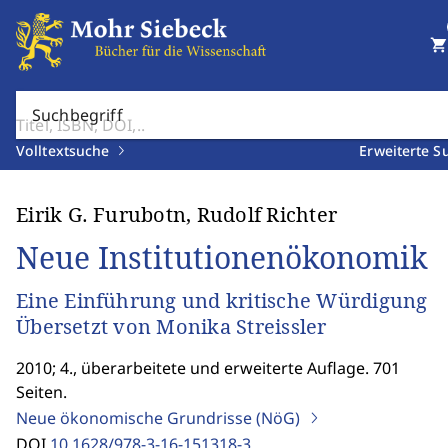
shopping_cart
Suchbegriff
Volltextsuche
Erweiterte S
Eirik G. Furubotn, Rudolf Richter
Neue Institutionenökonomik
Eine Einführung und kritische Würdigung
Übersetzt von Monika Streissler
2010; 4., überarbeitete und erweiterte Auflage. 701
Seiten.
Neue ökonomische Grundrisse (NöG)
DOI
10.1628/978-3-16-151318-3