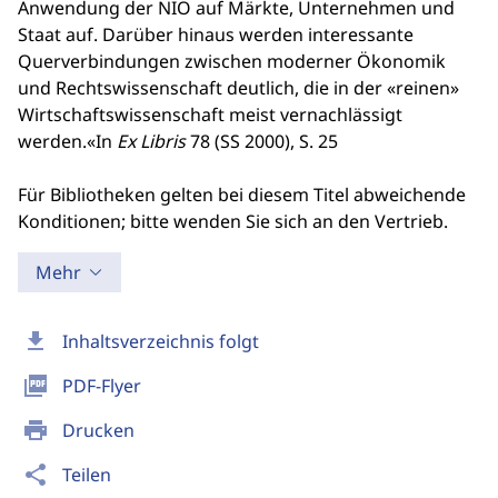
Anwendung der NIÖ auf Märkte, Unternehmen und
Staat auf. Darüber hinaus werden interessante
Querverbindungen zwischen moderner Ökonomik
und Rechtswissenschaft deutlich, die in der «reinen»
Wirtschaftswissenschaft meist vernachlässigt
werden.«In
Ex Libris
78 (SS 2000), S. 25
Für Bibliotheken gelten bei diesem Titel abweichende
Konditionen; bitte wenden Sie sich an den Vertrieb.
Mehr
download
Inhaltsverzeichnis folgt
picture_as_pdf
PDF-Flyer
print
Drucken
share
Teilen