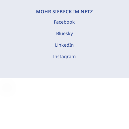
MOHR SIEBECK IM NETZ
Facebook
Bluesky
LinkedIn
Instagram
C
o
o
k