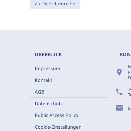
Zur Schriftenreihe
ÜBERBLICK
KON
M
Impressum
location_on
P
D
Kontakt
T
phone
AGB
T
Datenschutz
mail
E
Public Access Policy
Cookie-Einstellungen