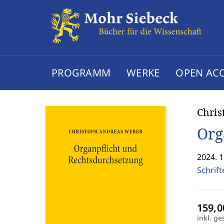
PROGRAMM
WERKE
OPEN AC
Chri
Org
2024. 1
Schrif
inkl. ge