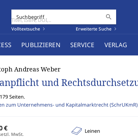
search
Suchbegriff
Volltextsuche
Erweiterte Suche
CESS
PUBLIZIEREN
SERVICE
VERLAG
stoph Andreas Weber
anpflicht und Rechtsdurchsetz
179 Seiten.
ten zum Unternehmens- und Kapitalmarktrecht (SchrUKmR
Leinen
setzl. MwSt.