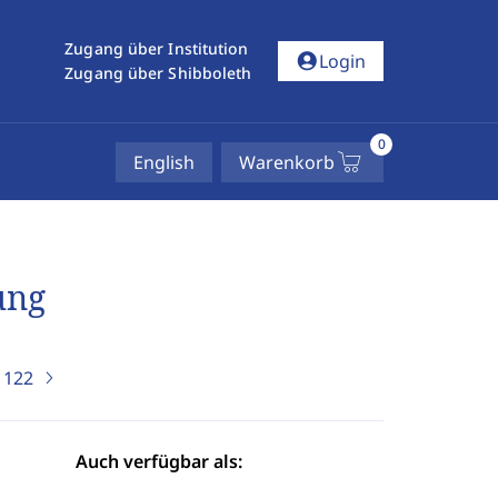
Zugang über Institution
account_circle
Login
Zugang über Shibboleth
0
English
Warenkorb
ung
)
122
Auch verfügbar als: