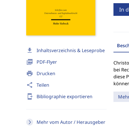
In 
Besc
download
Inhaltsverzeichnis & Leseprobe
picture_as_pdf
PDF-Flyer
Christo
bei Re
print
Drucken
diese P
können
share
Teilen
send_to_mobile
Bibliographie exportieren
Meh
Mehr vom Autor / Herausgeber