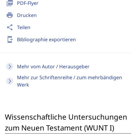
picture_as_pdf
PDF-Flyer
print
Drucken
share
Teilen
send_to_mobile
Bibliographie exportieren
Mehr vom Autor / Herausgeber
Mehr zur Schriftenreihe / zum mehrbändigen
Werk
Wissenschaftliche Untersuchungen
zum Neuen Testament (WUNT I)