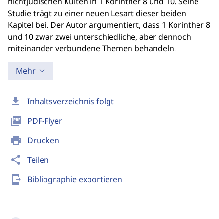
nichtjüdischen Kulten in 1 Korinther 8 und 10. Seine
Studie trägt zu einer neuen Lesart dieser beiden
Kapitel bei. Der Autor argumentiert, dass 1 Korinther 8
und 10 zwar zwei unterschiedliche, aber dennoch
miteinander verbundene Themen behandeln.
Mehr
download
Inhaltsverzeichnis folgt
picture_as_pdf
PDF-Flyer
print
Drucken
share
Teilen
send_to_mobile
Bibliographie exportieren