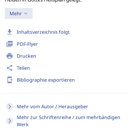
Mehr
download
Inhaltsverzeichnis folgt
picture_as_pdf
PDF-Flyer
print
Drucken
share
Teilen
send_to_mobile
Bibliographie exportieren
Mehr vom Autor / Herausgeber
Mehr zur Schriftenreihe / zum mehrbändigen
Werk