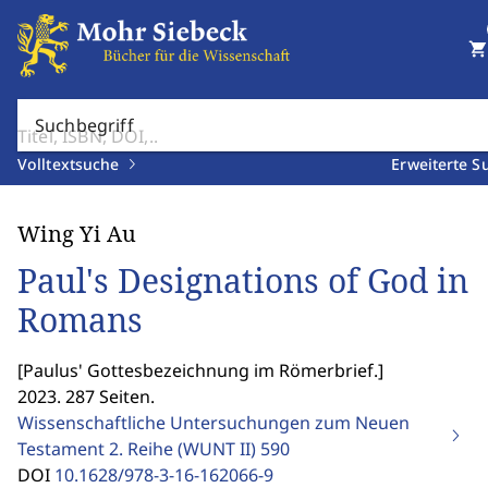
shopping_cart
Suchbegriff
Volltextsuche
Erweiterte S
Wing Yi Au
Paul's Designations of God in
Romans
[
Paulus' Gottesbezeichnung im Römerbrief.
]
2023. 287 Seiten.
Wissenschaftliche Untersuchungen zum Neuen
Testament 2. Reihe (WUNT II)
590
DOI
10.1628/978-3-16-162066-9