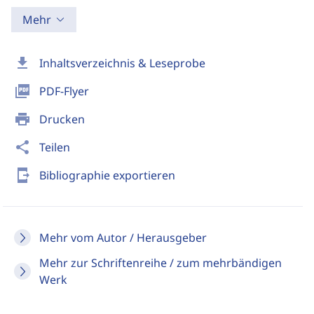
Mehr
download
Inhaltsverzeichnis & Leseprobe
picture_as_pdf
PDF-Flyer
print
Drucken
share
Teilen
send_to_mobile
Bibliographie exportieren
Mehr vom Autor / Herausgeber
Mehr zur Schriftenreihe / zum mehrbändigen
Werk