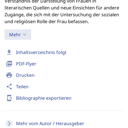
Verständnis der Darstellung von Frauen in
literarischen Quellen und neue Einsichten für andere
Zugänge, die sich mit der Untersuchung der sozialen
und religiösen Rolle der Frau befassen.
Mehr
download
Inhaltsverzeichnis folgt
picture_as_pdf
PDF-Flyer
print
Drucken
share
Teilen
send_to_mobile
Bibliographie exportieren
Mehr vom Autor / Herausgeber