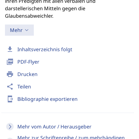
ihren Predigten mit allen verbalen und
darstellerischen Mitteln gegen die
Glaubensabweichler.
Mehr
download
Inhaltsverzeichnis folgt
picture_as_pdf
PDF-Flyer
print
Drucken
share
Teilen
send_to_mobile
Bibliographie exportieren
Mehr vom Autor / Herausgeber
Mehr zur Schriftenreihe / zum mehrbändigen