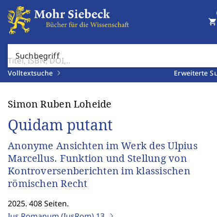
shopping_cart
Suchbegriff
Volltextsuche
Erweiterte S
Simon Ruben Loheide
Quidam putant
Anonyme Ansichten im Werk des Ulpius
Marcellus. Funktion und Stellung von
Kontroversenberichten im klassischen
römischen Recht
2025. 408 Seiten.
Ius Romanum (IusRom)
13