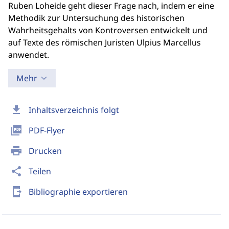
Ruben Loheide geht dieser Frage nach, indem er eine
Methodik zur Untersuchung des historischen
Wahrheitsgehalts von Kontroversen entwickelt und
auf Texte des römischen Juristen Ulpius Marcellus
anwendet.
Mehr
download
Inhaltsverzeichnis folgt
picture_as_pdf
PDF-Flyer
print
Drucken
share
Teilen
send_to_mobile
Bibliographie exportieren