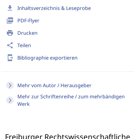
download
Inhaltsverzeichnis & Leseprobe
picture_as_pdf
PDF-Flyer
print
Drucken
share
Teilen
send_to_mobile
Bibliographie exportieren
Mehr vom Autor / Herausgeber
Mehr zur Schriftenreihe / zum mehrbändigen
Werk
Freiburger Rechtswissenschaftliche