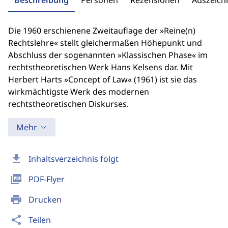
Beschreibung
Personen
Rezensionen
Auszeic
Die 1960 erschienene Zweitauflage der »Reine(n)
Rechtslehre« stellt gleichermaßen Höhepunkt und
Abschluss der sogenannten »Klassischen Phase« im
rechtstheoretischen Werk Hans Kelsens dar. Mit
Herbert Harts »Concept of Law« (1961) ist sie das
wirkmächtigste Werk des modernen
rechtstheoretischen Diskurses.
Mehr
download
Inhaltsverzeichnis folgt
picture_as_pdf
PDF-Flyer
print
Drucken
share
Teilen