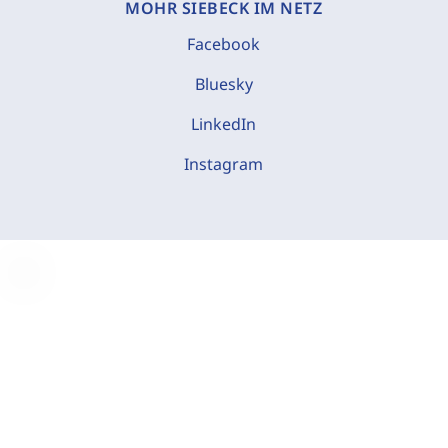
MOHR SIEBECK IM NETZ
Facebook
Bluesky
LinkedIn
Instagram
C
o
o
k
i