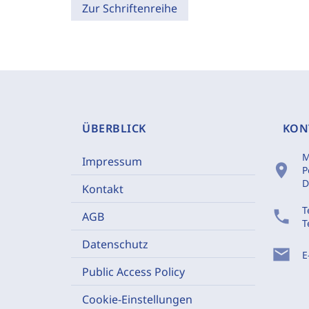
Zur Schriftenreihe
ÜBERBLICK
KON
M
Impressum
location_on
P
D
Kontakt
T
phone
AGB
T
Datenschutz
mail
E
Public Access Policy
Cookie-Einstellungen