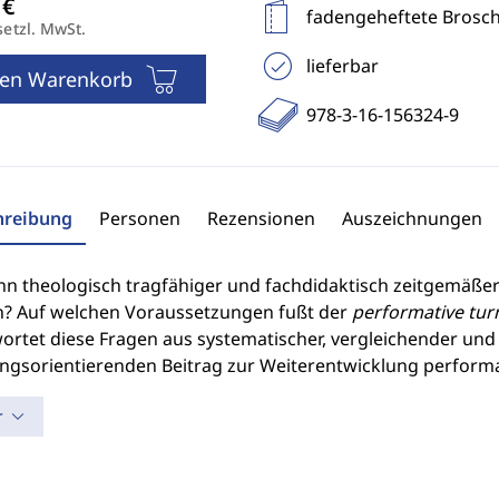
fadengeheftete Brosc
setzl. MwSt.
lieferbar
den Warenkorb
978-3-16-156324-9
hreibung
Personen
Rezensionen
Auszeichnungen
nn theologisch tragfähiger und fachdidaktisch zeitgemäßer 
? Auf welchen Voraussetzungen fußt der
performative tur
rtet diese Fragen aus systematischer, vergleichender und hi
ngsorientierenden Beitrag zur Weiterentwicklung performat
r