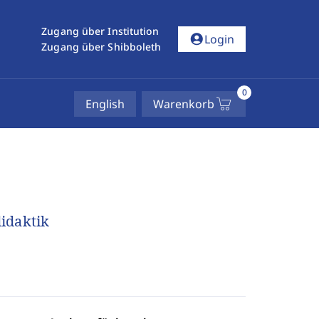
Zugang über Institution
account_circle
Login
Zugang über Shibboleth
0
English
Warenkorb
idaktik