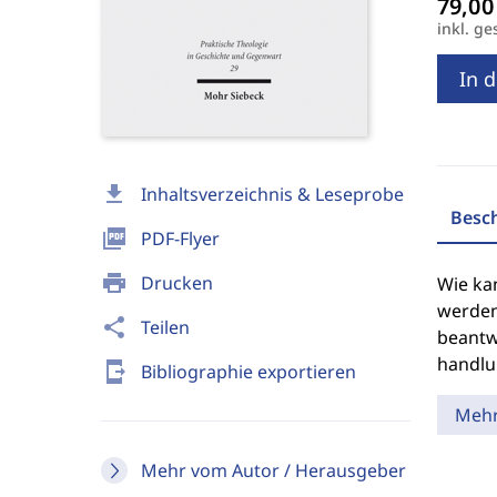
inkl. ge
In 
download
Inhaltsverzeichnis & Leseprobe
Besc
picture_as_pdf
PDF-Flyer
print
Drucken
Wie ka
werden
share
Teilen
beantwo
handlu
send_to_mobile
Bibliographie exportieren
Meh
Mehr vom Autor / Herausgeber