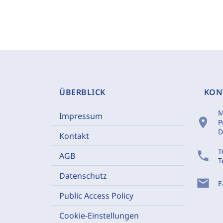
ÜBERBLICK
KON
M
Impressum
location_on
P
D
Kontakt
T
phone
AGB
T
Datenschutz
mail
E
Public Access Policy
Cookie-Einstellungen