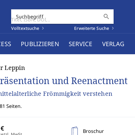
search
Suchbegriff
Volltextsuche
Erweiterte Suche
CESS
PUBLIZIEREN
SERVICE
VERLAG
r Leppin
räsentation und Reenactment
ittelalterliche Frömmigkeit verstehen
81 Seiten.
Broschur
setzl. MwSt.