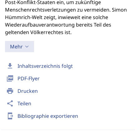
Post-Konflikt-Staaten ein, um zukünftige
Menschenrechtsverletzungen zu vermeiden. Simon
Hümmrich-Welt zeigt, inwieweit eine solche
Wiederaufbauverantwortung bereits Teil des
geltenden Völkerrechtes ist.
Mehr
download
Inhaltsverzeichnis folgt
picture_as_pdf
PDF-Flyer
print
Drucken
share
Teilen
send_to_mobile
Bibliographie exportieren