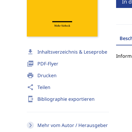
In 
Besc
download
Inhaltsverzeichnis & Leseprobe
Inform
picture_as_pdf
PDF-Flyer
print
Drucken
share
Teilen
send_to_mobile
Bibliographie exportieren
Mehr vom Autor / Herausgeber