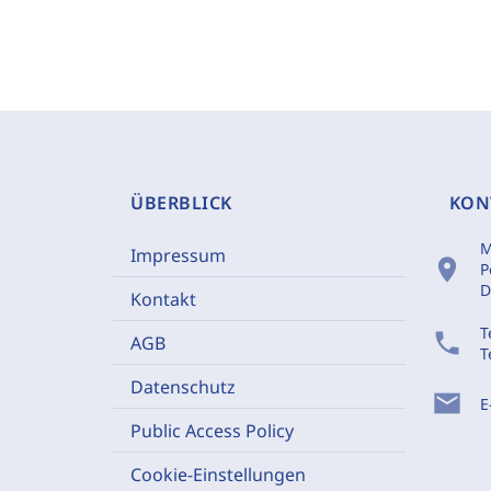
ÜBERBLICK
KON
M
Impressum
location_on
P
D
Kontakt
T
phone
AGB
T
Datenschutz
mail
E
Public Access Policy
Cookie-Einstellungen