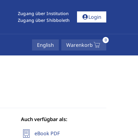
Zugang über Institution
account_circle
Login
Zugang über Shibboleth
0
English
Warenkorb
Auch verfügbar als:
eBook PDF