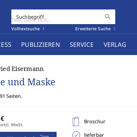
search
Suchbegriff
Volltextsuche
Erweiterte Suche
CESS
PUBLIZIEREN
SERVICE
VERLAG
ried Eisermann
le und Maske
91 Seiten.
Broschur
setzl. MwSt.
lieferbar