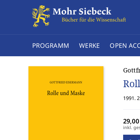
PROGRAMM
WERKE
OPEN AC
Gottf
Rol
1991. 2
inkl. ge