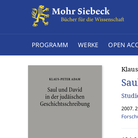
PROGRAMM
WERKE
OPEN AC
Klaus
Sau
Studi
2007. 2
Forsch