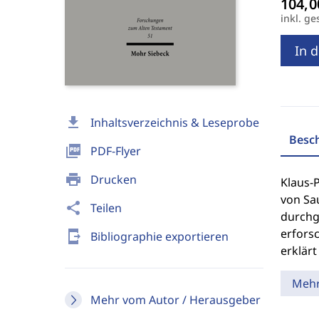
inkl. ge
In 
download
Inhaltsverzeichnis & Leseprobe
Besc
picture_as_pdf
PDF-Flyer
print
Drucken
Klaus-
von Sa
share
Teilen
durchg
erfors
send_to_mobile
Bibliographie exportieren
erklärt
Meh
Mehr vom Autor / Herausgeber