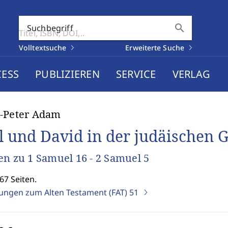
search
Suchbegriff
Volltextsuche
Erweiterte Suche
CESS
PUBLIZIEREN
SERVICE
VERLAG
-Peter Adam
l und David in der judäischen 
en zu 1 Samuel 16 - 2 Samuel 5
67 Seiten.
ungen zum Alten Testament (FAT)
51