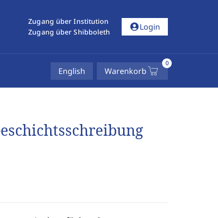
Zugang über Institution
account_circle
Login
Zugang über Shibboleth
0
English
Warenkorb
Geschichtsschreibung