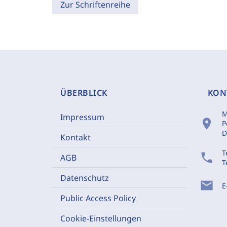
Zur Schriftenreihe
ÜBERBLICK
KON
M
Impressum
location_on
P
D
Kontakt
T
phone
AGB
T
Datenschutz
mail
E
Public Access Policy
Cookie-Einstellungen