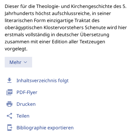
Dieser für die Theologie- und Kirchengeschichte des 5.
Jahrhunderts höchst aufschlussreiche, in seiner
literarischen Form einzigartige Traktat des
oberägyptischen Klostervorstehers Schenute wird hier
erstmals vollständig in deutscher Übersetzung
zusammen mit einer Edition aller Textzeugen
vorgelegt.
Mehr
download
Inhaltsverzeichnis folgt
picture_as_pdf
PDF-Flyer
print
Drucken
share
Teilen
send_to_mobile
Bibliographie exportieren