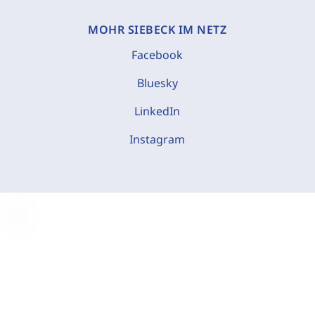
MOHR SIEBECK IM NETZ
Facebook
Bluesky
LinkedIn
Instagram
C
o
o
k