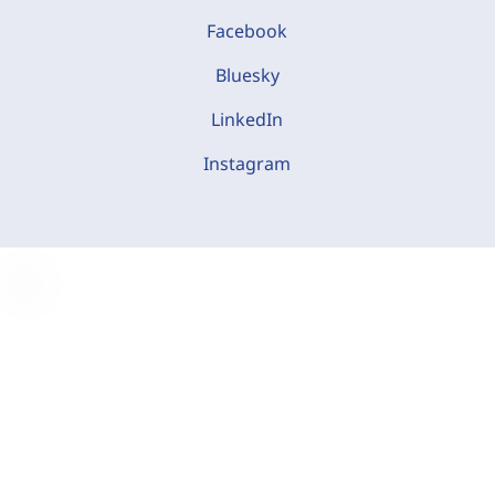
Facebook
Bluesky
LinkedIn
Instagram
C
o
o
k
i
e