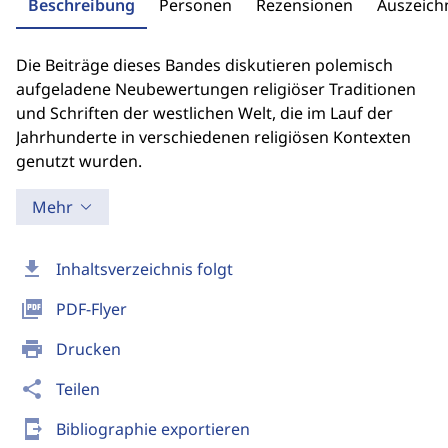
Beschreibung
Personen
Rezensionen
Auszeic
Die Beiträge dieses Bandes diskutieren polemisch
aufgeladene Neubewertungen religiöser Traditionen
und Schriften der westlichen Welt, die im Lauf der
Jahrhunderte in verschiedenen religiösen Kontexten
genutzt wurden.
Mehr
download
Inhaltsverzeichnis folgt
picture_as_pdf
PDF-Flyer
print
Drucken
share
Teilen
send_to_mobile
Bibliographie exportieren