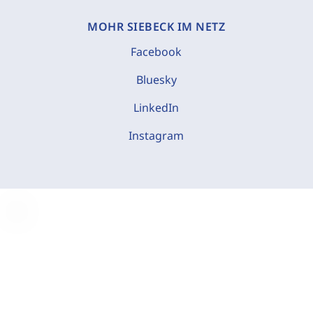
MOHR SIEBECK IM NETZ
Facebook
Bluesky
LinkedIn
Instagram
C
o
o
k