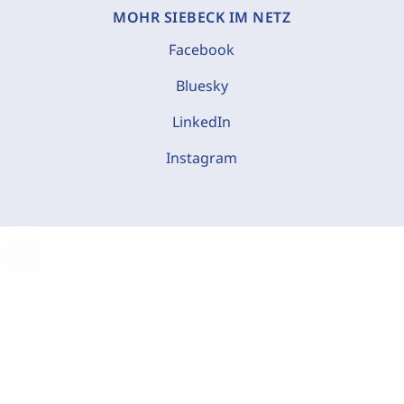
MOHR SIEBECK IM NETZ
Facebook
Bluesky
LinkedIn
Instagram
C
o
o
k
i