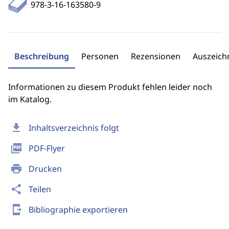
978-3-16-163580-9
Beschreibung
Personen
Rezensionen
Auszeic
Informationen zu diesem Produkt fehlen leider noch
im Katalog.
download
Inhaltsverzeichnis folgt
picture_as_pdf
PDF-Flyer
print
Drucken
share
Teilen
send_to_mobile
Bibliographie exportieren