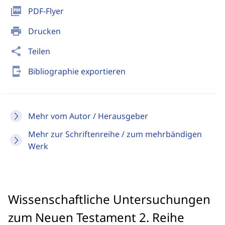
picture_as_pdf
PDF-Flyer
print
Drucken
share
Teilen
send_to_mobile
Bibliographie exportieren
Mehr vom Autor / Herausgeber
Mehr zur Schriftenreihe / zum mehrbändigen
Werk
Wissenschaftliche Untersuchungen
zum Neuen Testament 2. Reihe